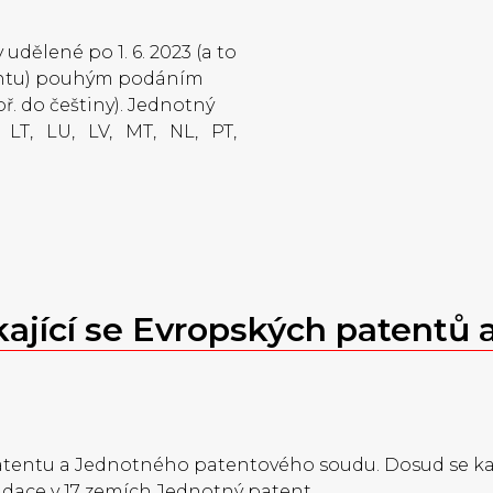
dělené po 1. 6. 2023 (a to
entu) pouhým podáním
ř. do češtiny). Jednotný
, LT, LU, LV, MT, NL, PT,
ající se Evropských patentů a
patentu a Jednotného patentového soudu. Dosud se kaž
lidace v 17 zemích Jednotný patent.