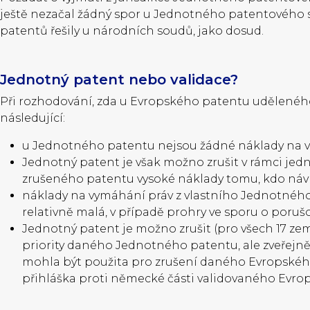
ještě nezačal žádný spor u Jednotného patentového 
patentů řešily u národních soudů, jako dosud.
Jednotný patent nebo validace?
Při rozhodování, zda u Evropského patentu uděleného 
následující:
u Jednotného patentu nejsou žádné náklady na val
Jednotný patent je však možno zrušit v rámci jedn
zrušeného patentu vysoké náklady tomu, kdo návr
náklady na vymáhání práv z vlastního Jednotného 
relativně malá, v případě prohry ve sporu o poruš
Jednotný patent je možno zrušit (pro všech 17 zem
priority daného Jednotného patentu, ale zveřejně
mohla být použita pro zrušení daného Evropského 
přihláška proti německé části validovaného Evro