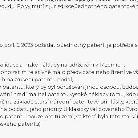
soudu. Po vyjmutí z jurisdikce Jednotného patentové
po 1. 6. 2023 požádat o Jednotný patent, je potřeba 
idace a nízké náklady na udržování v 17 zemích,
oho zatím relativně málo předvídatelného řízení ve vš
h na zrušení patentu podal,
patentu, který by byl porušován jinou osobou, budou 
ování hradí majitel patentu vysoké náklady tomu, kdo 
í) na základě starší národní patentové přihlášky, kte
na po datu jeho priority. U klasicky validovaného Evr
patentu pouze pro tu zemi, ve které byla tato starší
pského patentu).