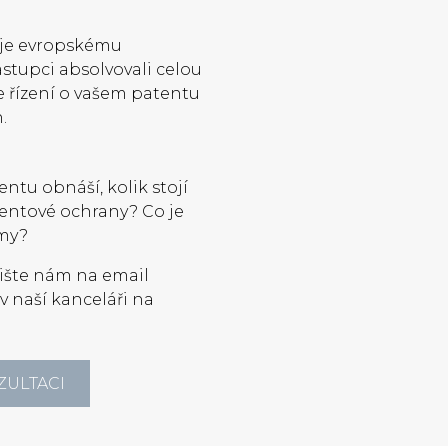
nuje evropskému
ástupci absolvovali celou
že řízení o vašem patentu
.
ntu obnáší, kolik stojí
entové ochrany? Co je
 my?
pište nám na email
v naší kanceláři na
ZULTACI