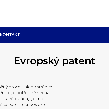
KONTAKT
Evropský patent
itý proces jak po stránce
. Proto je potřebné nechat
, kteří ovládají jednací
lášce patentu a posléze