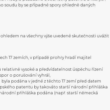
ho soudu by se případné spory ohledně daných
s ohledem na všechny výše uvedené skutečnosti uvážit
×
ech 17 zemích, v případě prohry hradí majitel
Dotace na poplatky
relativně vysoké a předvídatelnost úspěchu řízení
spor o porušování vyhrál,
Zažádejte o finanční podporu pro malé a střední
rá byla podána v jedné z těchto 17 zemí před datem
podniky na poplatky spojené s přihláškou
opského patentu by takováto starší národní přihláška
ochranné známky, průmyslové vzory, patentové
 národní přihláška podána (např. starší německá
přihlášky, odrůdy rostlin a na službu IP scan.