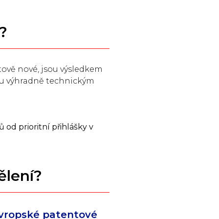
z?
ětově nové, jsou výsledkem
sou výhradně technickým
od prioritní přihlášky v
ělení?
evropské patentové