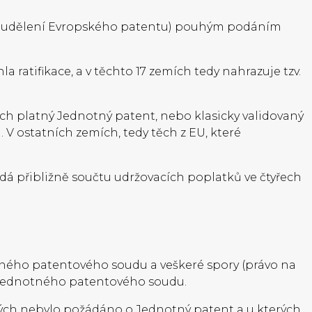
 od udělení Evropského patentu) pouhým podáním
 ratifikace, a v těchto 17 zemích tedy nahrazuje tzv.
ch platný Jednotný patent, nebo klasicky validovaný
 V ostatních zemích, tedy těch z EU, které
ídá přibližně součtu udržovacích poplatků ve čtyřech
notného patentového soudu a veškeré spory (právo na
o Jednotného patentového soudu.
ých nebylo požádáno o Jednotný patent a u kterých