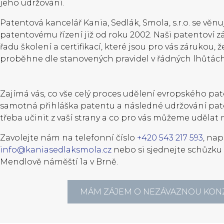
jeho udržování.
Patentová kancelář Kania, Sedlák, Smola, s.r.o. se vě
patentovému řízení již od roku 2002. Naši patentoví z
řadu školení a certifikací, které jsou pro vás zárukou, 
proběhne dle stanovených pravidel v řádných lhůtách
Zajímá vás, co vše celý proces udělení evropského pate
samotná přihláška patentu a následné udržování pat
třeba učinit z vaší strany a co pro vás můžeme udělat
Zavolejte nám na telefonní číslo
+420 543 217 593
, na
info@kaniasedlaksmola.cz
nebo si sjednejte schůzku 
Mendlově náměští 1a v Brně.
MÁM ZÁJEM O NEZÁVAZNOU KON