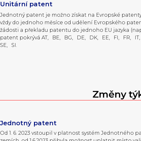
Unitární patent
Jednotný patent je možno získat na Evropské patenty u
vždy do jednoho měsíce od udělení Evropského pat
žádosti a překladu patentu do jednoho EU jazyka (nap
patent pokrývá AT, BE, BG, DE, DK, EE, FI, FR, IT
SE, SI.
Změny týk
Jednotný patent
Od 1. 6. 2023 vstoupil v platnost systém Jednotného 
zemích, od 1.6.2023 přibyla možnost uplatnit místo va