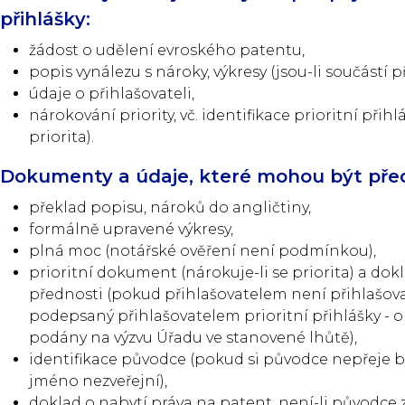
přihlášky:
žádost o udělení evroského patentu,
popis vynálezu s nároky, výkresy (jsou-li součástí p
údaje o přihlašovateli,
nárokování priority, vč. identifikace prioritní při
priorita).
Dokumenty a údaje, které mohou být pře
překlad popisu, nároků do angličtiny,
formálně upravené výkresy,
plná moc (notářské ověření není podmínkou),
prioritní dokument (nárokuje-li se priorita) a do
přednosti (pokud přihlašovatelem není přihlašovate
podepsaný přihlašovatelem prioritní přihlášky -
podány na výzvu Úřadu ve stanovené lhůtě),
identifikace původce (pokud si původce nepřeje b
jméno nezveřejní),
doklad o nabytí práva na patent, není-li původ