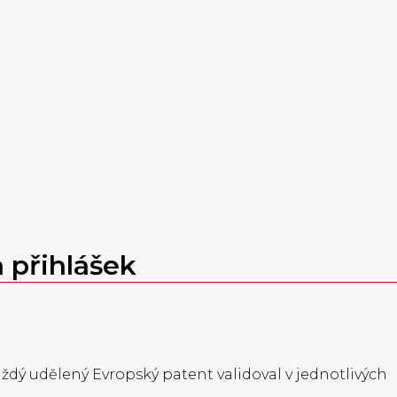
 přihlášek
dý udělený Evropský patent validoval v jednotlivých