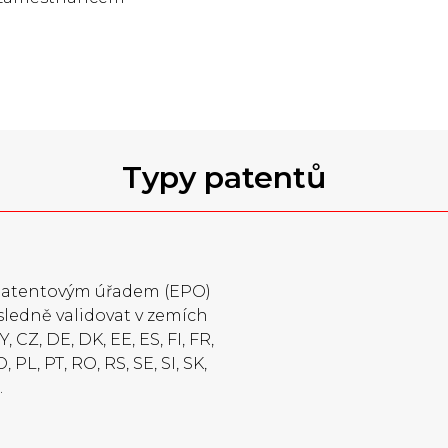
Typy patentů
 patentovým úřadem (EPO)
sledně validovat v zemích
 CZ, DE, DK, EE, ES, FI, FR,
, PL, PT, RO, RS, SE, SI, SK,
.