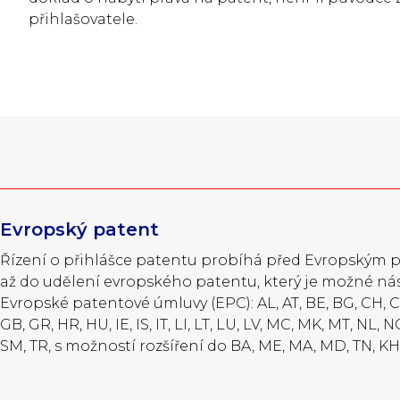
přihlašovatele.
Evropský patent
Řízení o přihlášce patentu probíhá před Evropským
až do udělení evropského patentu, který je možné ná
Evropské patentové úmluvy (EPC): AL, AT, BE, BG, CH, CY,
GB, GR, HR, HU, IE, IS, IT, LI, LT, LU, LV, MC, MK, MT, NL, NO
SM, TR, s možností rozšíření do BA, ME, MA, MD, TN, KH