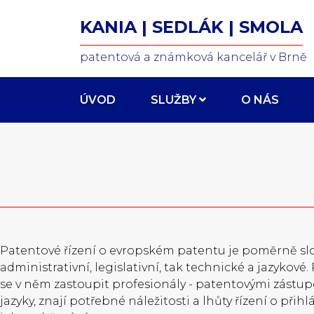
KANIA | SEDLÁK | SMOLA
patentová a známková kancelář v Brně
ÚVOD
SLUŽBY
O NÁS
Patentové řízení o evropském patentu je poměrně slož
administrativní, legislativní, tak technické a jazykové
se v něm zastoupit profesionály - patentovými zástupci
jazyky, znají potřebné náležitosti a lhůty řízení o přih