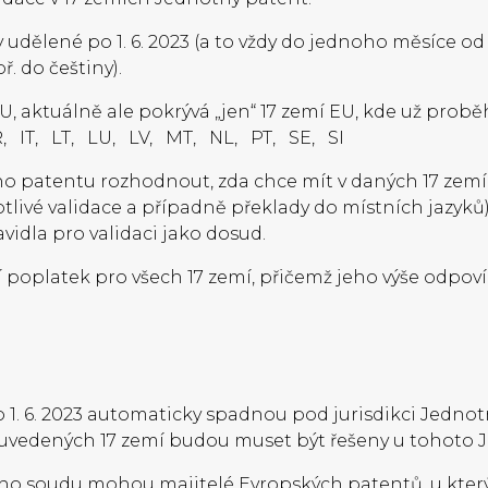
 udělené po 1. 6. 2023 (a to vždy do jednoho měsíce
. do češtiny).
aktuálně ale pokrývá „jen“ 17 zemí EU, kde už proběhla
R, IT, LT, LU, LV, MT, NL, PT, SE, SI
ho patentu rozhodnout, zda chce mít v daných 17 zemí
livé validace a případně překlady do místních jazyků).
vidla pro validaci jako dosud.
í poplatek pro všech 17 zemí, přičemž jeho výše odpov
 po 1. 6. 2023 automaticky spadnou pod jurisdikci Jed
é z uvedených 17 zemí budou muset být řešeny u tohot
ého soudu mohou majitelé Evropských patentů, u kter