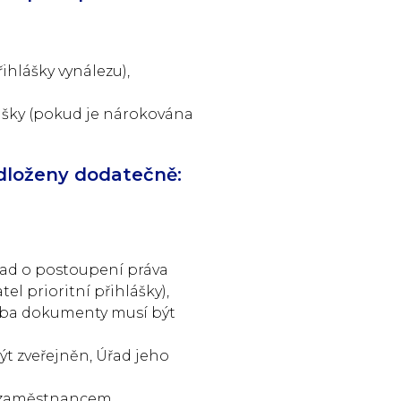
řihlášky vynálezu),
hlášky (pokud je nárokována
dloženy dodatečně:
klad o postoupení práva
l prioritní přihlášky),
 oba dokumenty musí být
ýt zveřejněn, Úřad jeho
ce zaměstnancem