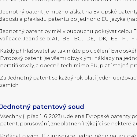
Jednotný patent je možno získat na Evropské patenty
žádosti a překladu patentu do jednoho EU jazyka (např
Jednotný patent by měl v budoucnu pokrývat celou EU, 
validace. Jedná se o: AT, BE, BG, DE, DK, EE, FI, F
Každý přihlašovatel se tak může po udělení Evropské
Evropský patent (se všemi obvyklými náklady na jednot
neratifikovaly, a obecně těch mimo EU, platí stejná pra
Za Jednotný patent se každý rok platí jeden udržovac
zemích.
Jednotný patentový soud
Všechny (i před 1. 6. 2023) udělené Evropské patenty
patent, porušování, zneplatnění) týkající se někter
Požádat o vyjmutí z jurisdikce Jednotného patentov