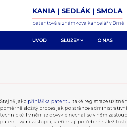
KANIA | SEDLÁK | SMOLA
patentová a známková kancelář v Brně
ÚVOD
SLUŽBY
O NÁS
Stejně jako
přihláška patentu
, také registrace užitné
poměrně složitý proces jak po stránce administrativní, 
technické. I v něm je obvyklé nechat se v něm zastoup
patentovými zástupci, kteří znají potřebné náležitosti 