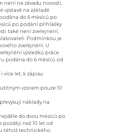
 není na závadu novosti,
 výstavě na základě
u podána do 6 měsíců po
ěsíců po podání přihlášky
i také není zveřejnění,
hlašovateli. Podmínkou je
kového zveřejnění. U
veřejnění výsledků práce
oru podána do 6 měsíců od
více let, k zápisu
, užitným vzorem pouze 10
řevyšují náklady na
 nejdéle do dvou měsíců po
 později než 10 let od
nu téhož technického