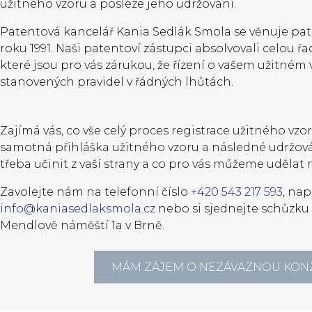
užitného vzoru a posléze jeho udržování.
Patentová kancelář Kania Sedlák Smola se věnuje pat
roku 1991. Naši patentoví zástupci absolvovali celou řad
které jsou pro vás zárukou, že řízení o vašem užitné
stanovených pravidel v řádných lhůtách.
Zajímá vás, co vše celý proces registrace užitného vzor
samotná přihláška užitného vzoru a následné udržová
třeba učinit z vaší strany a co pro vás můžeme udělat
Zavolejte nám na telefonní číslo
+420 543 217 593
, na
info@kaniasedlaksmola.cz
nebo si sjednejte schůzku 
Mendlově náměští 1a v Brně.
MÁM ZÁJEM O NEZÁVAZNOU KON