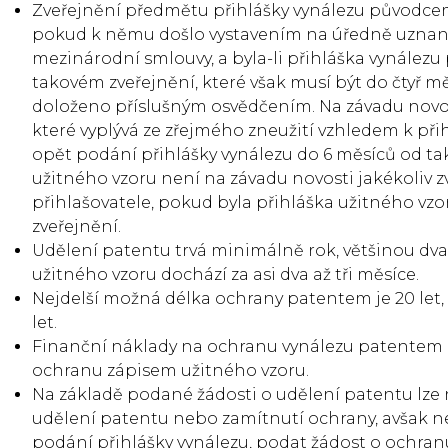
Zveřejnění předmětu přihlášky vynálezu původcem
pokud k němu došlo vystavením na úředně uznané
mezinárodní smlouvy, a byla-li přihláška vynález
takovém zveřejnění, které však musí být do čtyř m
doloženo příslušným osvědčením. Na závadu novost
které vyplývá ze zřejmého zneužití vzhledem k při
opět podání přihlášky vynálezu do 6 měsíců od ta
užitného vzoru není na závadu novosti jakékoliv z
přihlašovatele, pokud byla přihláška užitného vz
zveřejnění.
Udělení patentu trvá minimálně rok, většinou dva i 
užitného vzoru dochází za asi dva až tři měsíce.
Nejdelší možná délka ochrany patentem je 20 let
let.
Finanční náklady na ochranu vynálezu patentem p
ochranu zápisem užitného vzoru.
Na základě podané žádosti o udělení patentu lze
udělení patentu nebo zamítnutí ochrany, avšak ne
podání přihlášky vynálezu, podat žádost o ochra