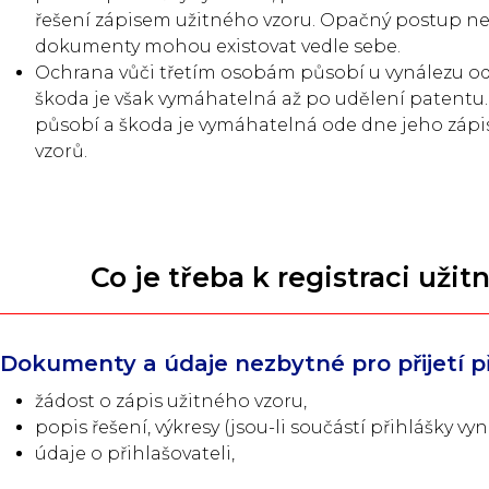
řešení zápisem užitného vzoru. Opačný postup n
dokumenty mohou existovat vedle sebe.
Ochrana vůči třetím osobám působí u vynálezu od 
škoda je však vymáhatelná až po udělení patentu
působí a škoda je vymáhatelná ode dne jeho zápis
vzorů.
Co je třeba k registraci uži
Dokumenty a údaje nezbytné pro přijetí př
žádost o zápis užitného vzoru,
popis řešení, výkresy (jsou-li součástí přihlášky vyn
údaje o přihlašovateli,