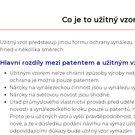
Co je to užitný vzo
Užitný vzor představuji jinou formu ochrany vynálezu.
hned v několika směrech.
Hlavní rozdíly mezi patentem a užitným 
Užitným vzorem nelze chránit způsoby výroby nebo
ochrana je možná pouze patentem.
Nároky na vynálezeckou činnost jsou u vynálezu vy
Nároky na světovou novost jsou shodné.
Úřad průmyslového vlastnictví provádí před udě
novosti a vynálezeckého kroku pouze u patentů, ni
Proto je u užitných vzorů vyšší pravděpodobnost, ž
nové, a že v důsledku podání návrhu na výmaz uži
odpovídajícími důkazy bude užitný vzor vymazán.