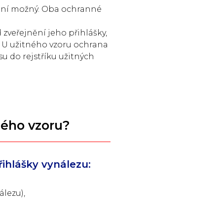
ení možný. Oba ochranné
zveřejnění jeho přihlášky,
. U užitného vzoru ochrana
u do rejstříku užitných
tného vzoru?
ihlášky vynálezu:
álezu),