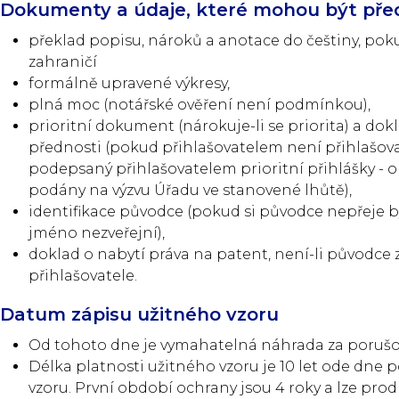
Dokumenty a údaje, které mohou být pře
překlad popisu, nároků a anotace do češtiny, poku
zahraničí
formálně upravené výkresy,
plná moc (notářské ověření není podmínkou),
prioritní dokument (nárokuje-li se priorita) a do
přednosti (pokud přihlašovatelem není přihlašovate
podepsaný přihlašovatelem prioritní přihlášky -
podány na výzvu Úřadu ve stanovené lhůtě),
identifikace původce (pokud si původce nepřeje b
jméno nezveřejní),
doklad o nabytí práva na patent, není-li původ
přihlašovatele.
Datum zápisu užitného vzoru
Od tohoto dne je vymahatelná náhrada za porušov
Délka platnosti užitného vzoru je 10 let ode dne 
vzoru. První období ochrany jsou 4 roky a lze prod