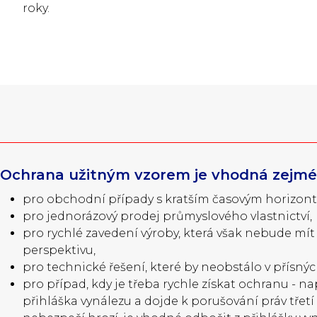
roky.
Ochrana užitným vzorem je vhodná zejm
pro obchodní případy s kratším časovým horizon
pro jednorázový prodej průmyslového vlastnictví,
pro rychlé zavedení výroby, která však nebude m
perspektivu,
pro technické řešení, které by neobstálo v přísných
pro případ, kdy je třeba rychle získat ochranu - n
přihláška vynálezu a dojde k porušování práv tře