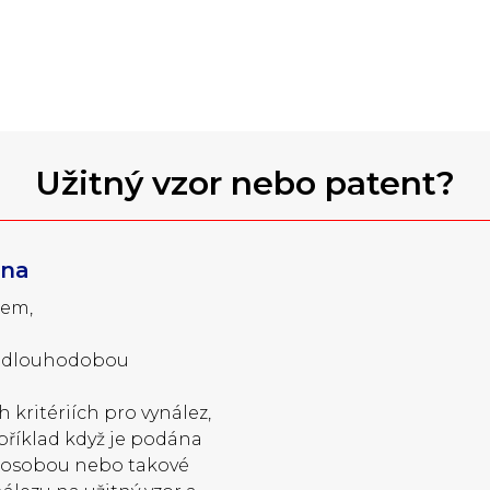
Užitný vzor nebo patent?
éna
tem,
ít dlouhodobou
 kritériích pro vynález,
apříklad když je podána
tí osobou nebo takové