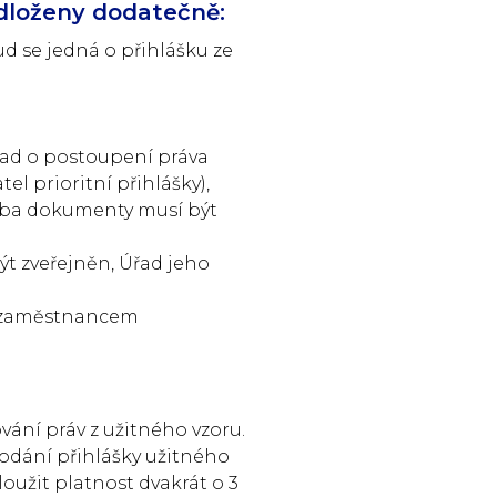
dloženy dodatečně:
d se jedná o přihlášku ze
klad o postoupení práva
l prioritní přihlášky),
 oba dokumenty musí být
ýt zveřejněn, Úřad jeho
ce zaměstnancem
ání práv z užitného vzoru.
podání přihlášky užitného
loužit platnost dvakrát o 3