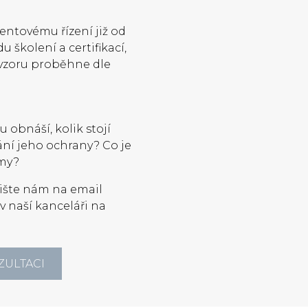
entovému řízení již od
u školení a certifikací,
m vzoru proběhne dle
u obnáší, kolik stojí
ní jeho ochrany? Co je
 my?
pište nám na email
v naší kanceláři na
ZULTACI