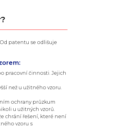
r?
 Od patentu se odlišuje
vzorem:
 pracovní činnosti. Jejich
šší než u užitného vzoru.
lením ochrany průzkum
koli u užitných vzorů.
e chrání řešení, které není
tného vzoru s