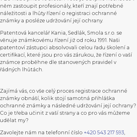
něm zastoupit profesionály, kteří znají potřebné
náležitosti a lhůty řízení o registraci ochranné
známky a posléze udržování její ochrany.
Patentová kancelář Kania, Sedlák, Smola s.r.o. se
věnuje známkovému řízení již od roku 1991. Naši
patentoví zástupci absolvovali celou řadu školení a
certifikací, které jsou pro vás zárukou, že řízení o vaší
známce proběhne dle stanovených pravidel v
řádných lhůtách.
Zajímá vás, co vše celý proces registrace ochranné
známky obnáší, kolik stojí samotná přihláška
ochranné známky a následné udržování její ochrany?
Co je třeba učinit z vaší strany a co pro vás můžeme
udělat my?
Zavolejte nám na telefonní číslo
+420 543 217 593
,