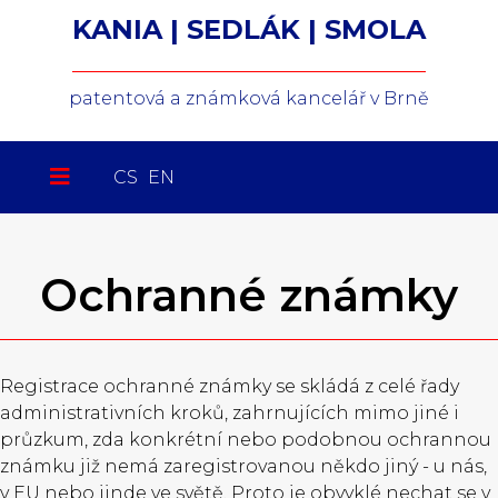
KANIA | SEDLÁK | SMOLA
patentová a známková kancelář v Brně
Zvolte jazyk
CS
EN
Ochranné známky
Registrace ochranné známky se skládá z celé řady
administrativních kroků, zahrnujících mimo jiné i
průzkum, zda konkrétní nebo podobnou ochrannou
známku již nemá zaregistrovanou někdo jiný - u nás,
v EU nebo jinde ve světě. Proto je obvyklé nechat se v