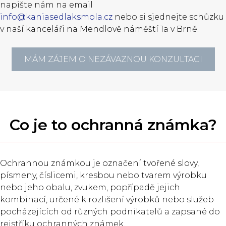
napište nám na email
info@kaniasedlaksmola.cz
nebo si sjednejte schůzku
v naší kanceláři na Mendlově náměští 1a v Brně.
MÁM ZÁJEM O NEZÁVAZNOU KONZULTACI
Co je to ochranná známka?
Ochrannou známkou je označení tvořené slovy,
písmeny, číslicemi, kresbou nebo tvarem výrobku
nebo jeho obalu, zvukem, popřípadě jejich
kombinací, určené k rozlišení výrobků nebo služeb
pocházejících od různých podnikatelů a zapsané do
rejstříku ochranných známek.